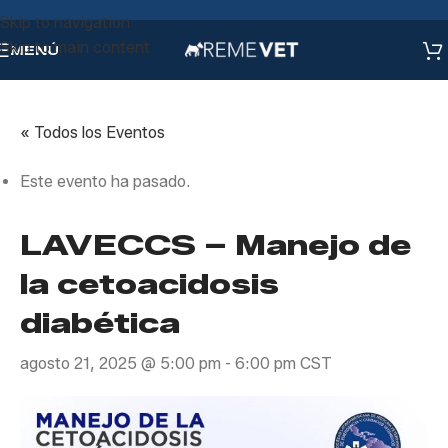
Skip to navigation
Skip to main content
MENÚ
« Todos los Eventos
Este evento ha pasado.
LAVECCS – Manejo de
la cetoacidosis
diabética
agosto 21, 2025 @ 5:00 pm
-
6:00 pm
CST