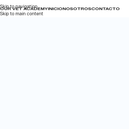
Skip to navigation
YOUR VET ACADEMY
INICIO
NOSOTROS
CONTACTO
Skip to main content