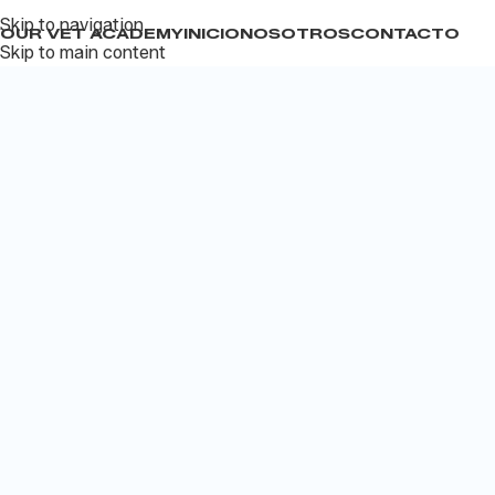
Skip to navigation
YOUR VET ACADEMY
INICIO
NOSOTROS
CONTACTO
Skip to main content