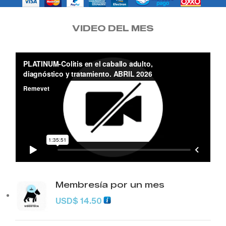
VIDEO DEL MES
Membresía por un mes
USD
$
14.50