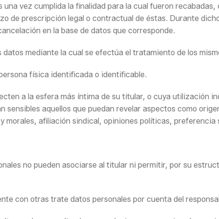
 una vez cumplida la finalidad para la cual fueron recabadas, 
azo de prescripción legal o contractual de éstas. Durante dich
 cancelación en la base de datos que corresponde.
s datos mediante la cual se efectúa el tratamiento de los mism
rsona física identificada o identificable.
ten a la esfera más íntima de su titular, o cuya utilización i
ran sensibles aquellos que puedan revelar aspectos como origen
y morales, afiliación sindical, opiniones políticas, preferencia 
nales no pueden asociarse al titular ni permitir, por su estru
ente con otras trate datos personales por cuenta del responsa