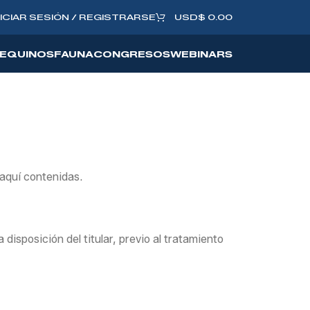
NICIAR SESIÓN / REGISTRARSE
USD
$
0.00
EQUINOS
FAUNA
CONGRESOS
WEBINARS
 aquí contenidas.
isposición del titular, previo al tratamiento