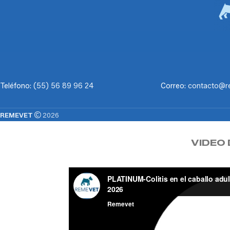
Teléfono:
(55) 56 89 96 24
Correo:
contacto@r
REMEVET
2026
VIDEO 