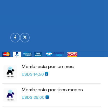
Membresía por un mes
USD
$
14.50
Membresía por tres meses
USD
$
35.00