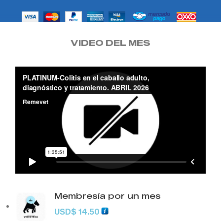
VIDEO DEL MES
Membresía por un mes
USD
$
14.50