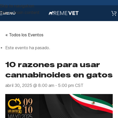
Skip to navigation
Skip to main content
MENÚ
« Todos los Eventos
Este evento ha pasado.
10 razones para usar
cannabinoides en gatos
abril 30, 2025 @ 8:00 am
-
5:00 pm
CST