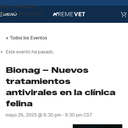
Skip to navigation
Skip to main content
MENÚ
« Todos los Eventos
Este evento ha pasado.
Bionag – Nuevos
tratamientos
antivirales en la clínica
felina
mayo 26, 2025 @ 8:30 pm
-
9:30 pm
CST