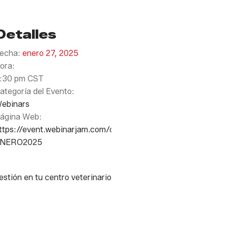
Detalles
echa:
enero 27, 2025
ora:
:30 pm
CST
ategoría del Evento:
ebinars
ágina Web:
ttps://event.webinarjam.com/channel/BIONAG-
NERO2025
ión en tu centro veterinario