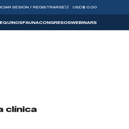
NICIAR SESIÓN / REGISTRARSE
USD
$
0.00
EQUINOS
FAUNA
CONGRESOS
WEBINARS
 clínica