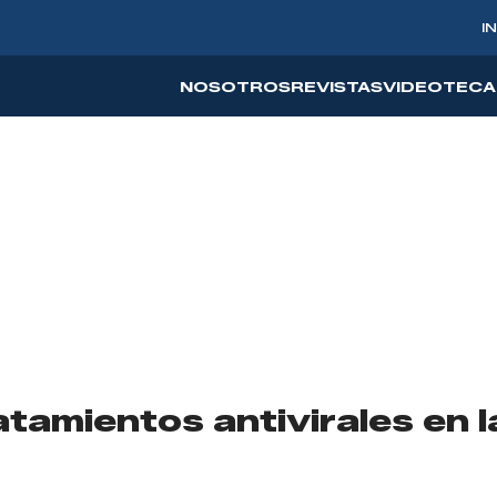
I
NOSOTROS
REVISTAS
VIDEOTECA
amientos antivirales en la