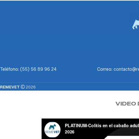
Teléfono:
(55) 56 89 96 24
Correo:
contacto@r
REMEVET
2026
VIDEO 