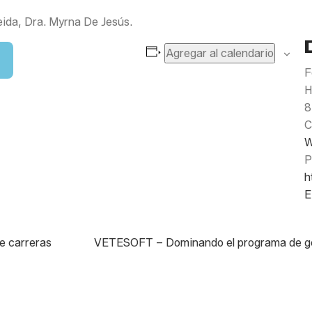
eida, Dra. Myrna De Jesús.
Agregar al calendario
F
H
8
C
W
P
h
E
e carreras
VETESOFT – Dominando el programa de gest