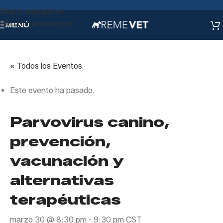
Skip to navigation
Skip to main content
MENÚ
« Todos los Eventos
Este evento ha pasado.
Parvovirus canino,
prevención,
vacunación y
alternativas
terapéuticas
marzo 30 @ 8:30 pm
-
9:30 pm
CST