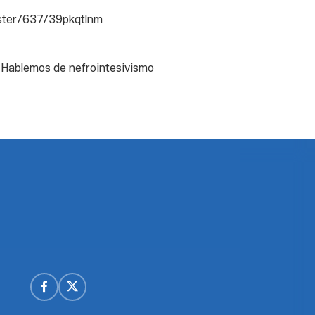
ister/637/39pkqtlnm
Hablemos de nefrointesivismo