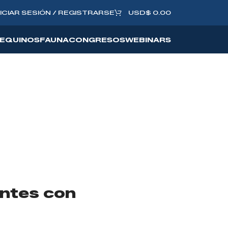
NICIAR SESIÓN / REGISTRARSE
USD
$
0.00
EQUINOS
FAUNA
CONGRESOS
WEBINARS
entes con