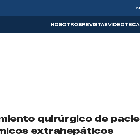
I
NOSOTROS
REVISTAS
VIDEOTECA
miento quirúrgico de paci
micos extrahepáticos