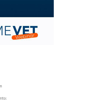
m
nto: