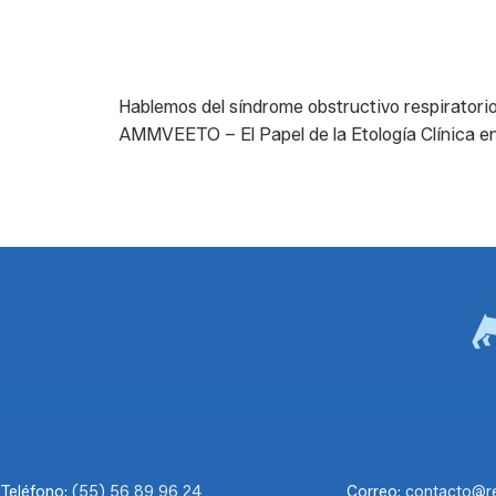
Hablemos del síndrome obstructivo respiratorio
AMMVEETO – El Papel de la Etología Clínica en 
Teléfono:
(55) 56 89 96 24
Correo:
contacto@r