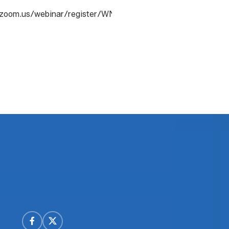
b.zoom.us/webinar/register/WN_AfDAw2xPQzSfm4rOfLEHQ