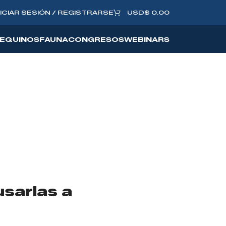
NICIAR SESIÓN / REGISTRARSE
USD
$
0.00
EQUINOS
FAUNA
CONGRESOS
WEBINARS
usarlas a